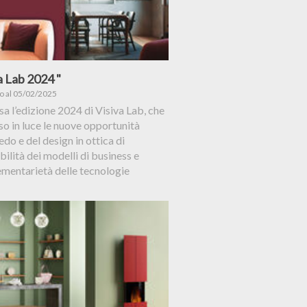
a Lab 2024 "
to al 05/02/2025
a l’edizione 2024 di Visiva Lab, che
o in luce le nuove opportunità
redo e del design in ottica di
bilità dei modelli di business e
mentarietà delle tecnologie