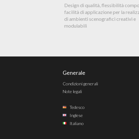
Design di qualità, flessibilità compo
facilità di applicazione per la reali
di ambienti scenografici creativi e
modulabili
Generale
Condizioni generali
Note legali
Tedesco
Inglese
Italiano