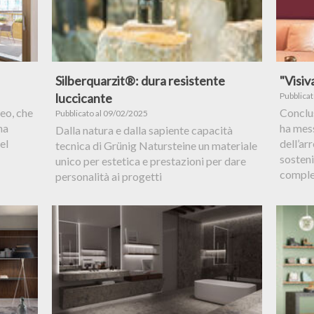
Silberquarzit®: dura resistente
"Visiv
luccicante
Pubblica
eo, che
Conclus
Pubblicato al 09/02/2025
na
ha mess
Dalla natura e dalla sapiente capacità
el
dell’ar
tecnica di Grünig Natursteine un materiale
sosteni
unico per estetica e prestazioni per dare
comple
personalità ai progetti