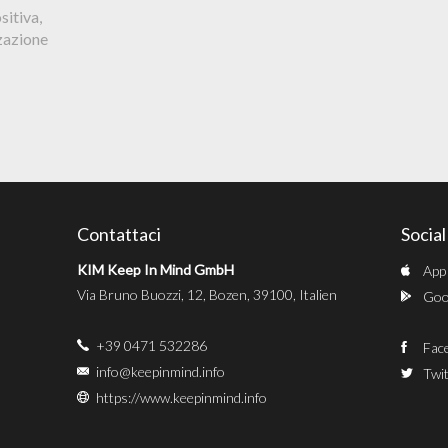
sitiva,
zzazione
Contattaci
Socia
KIM Keep In Mind GmbH
App
Via Bruno Buozzi, 12, Bozen, 39100, Italien
Goog
+39 0471 532286
Fac
info@keepinmind.info
Twit
https://www.keepinmind.info