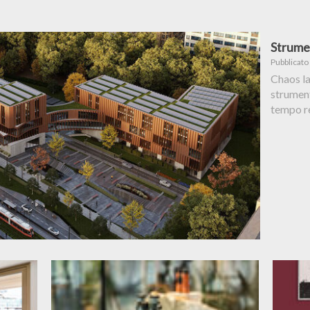
Strume
Pubblicato
Chaos la
strument
tempo re