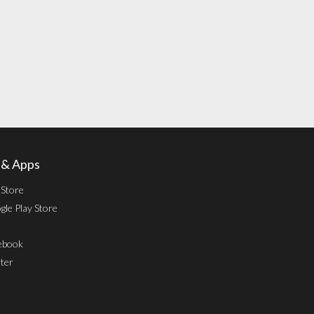
l & Apps
 Store
le Play Store
ebook
ter