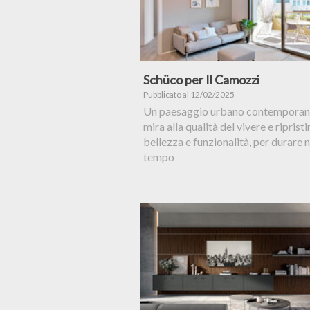
Schüco per Il Camozzi
Pubblicato al 12/02/2025
Un paesaggio urbano contemporan
mira alla qualità del vivere e ripristi
bellezza e funzionalità, per durare n
tempo