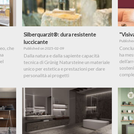
Silberquarzit®: dura resistente
"Visiv
luccicante
Publishe
eo, che
Conclus
Published on 2025-02-09
na
ha mess
Dalla natura e dalla sapiente capacità
el
dell’ar
tecnica di Grünig Natursteine un materiale
sosteni
unico per estetica e prestazioni per dare
comple
personalità ai progetti