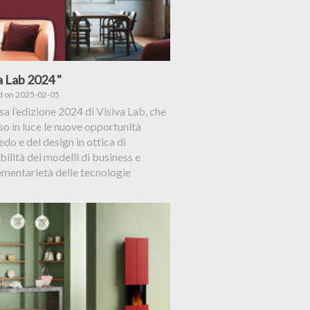
a Lab 2024 "
d on 2025-02-05
a l’edizione 2024 di Visiva Lab, che
o in luce le nuove opportunità
redo e del design in ottica di
bilità dei modelli di business e
mentarietà delle tecnologie