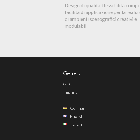
Design di qualità, flessibilità compo
facilità di applicazione per la reali
di ambienti scenografici creativi e
modulabili
General
GTC
Imprint
German
English
Italian