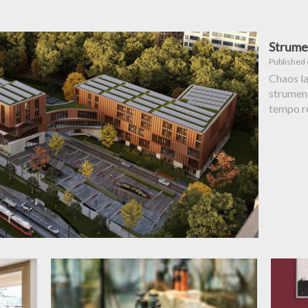
Strume
Published
Chaos la
strument
tempo re