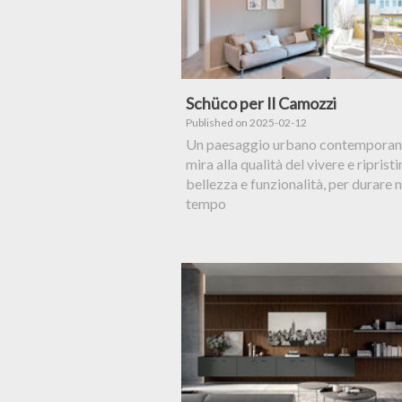
Schüco per Il Camozzi
Published on 2025-02-12
Un paesaggio urbano contemporan
mira alla qualità del vivere e ripristi
bellezza e funzionalità, per durare n
tempo