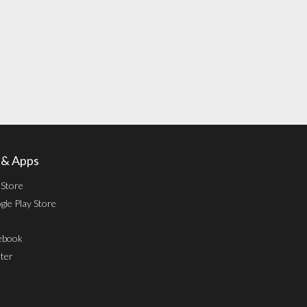
l & Apps
 Store
le Play Store
ebook
ter