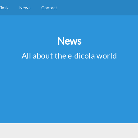
iosk
News
Contact
News
All about the e-dicola world