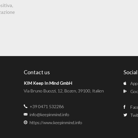
sitiva,
zzazione
Contact us
Socia
KIM Keep In Mind GmbH
App
Via Bruno Buozzi, 12, Bozen, 39100, Italien
Goog
+39 0471 532286
Fac
info@keepinmind.info
Twit
https://www.keepinmind.info