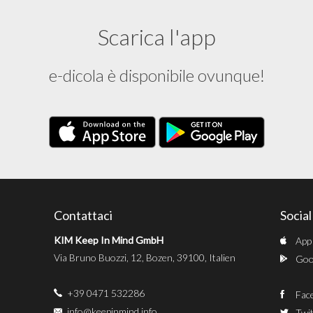
Scarica l'app
e-dicola è disponibile ovunque!
Contattaci
Socia
KIM Keep In Mind GmbH
App
Via Bruno Buozzi, 12, Bozen, 39100, Italien
Goog
+39 0471 532286
Fac
info@keepinmind.info
Twit