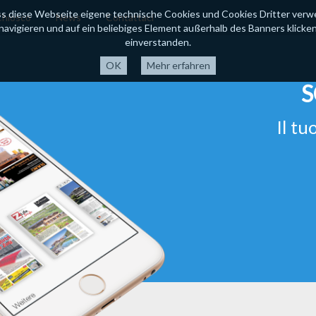
ss diese Webseite eigene technische Cookies und Cookies Dritter verwen
hiosco
News
Contattaci
avigieren und auf ein beliebiges Element außerhalb des Banners klicken, 
einverstanden.
Mehr erfahren
S
Il tu