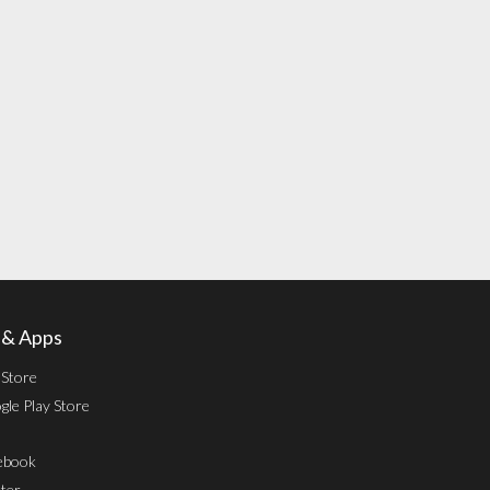
l & Apps
 Store
le Play Store
ebook
ter