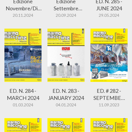
Edizione
Edizione
ED. N. 285 -
Novembre/Dic
Settembre
JUNE 2024
embre
2024
20.11.2024
20.09.2024
29.05.2024
ED. N. 284 -
ED. N. 283 -
ED. # 282 -
MARCH 2024
JANUARY 2024
SEPTEMBER
2023
01.03.2024
04.01.2024
11.09.2023