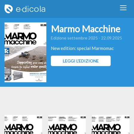
Marmo Macchine
Edizione settembre 2025 - 22.09.2025
New edition: special Marmomac
LEGGI L'EDIZIONE