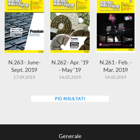
N.263 - June-
N.262 - Apr. '19
N.261 - Feb. -
Sept. 2019
- May '19
Mar. 2019
17.09.2019
16.05.2019
14.03.2019
PIÙ RISULTATI
Generale