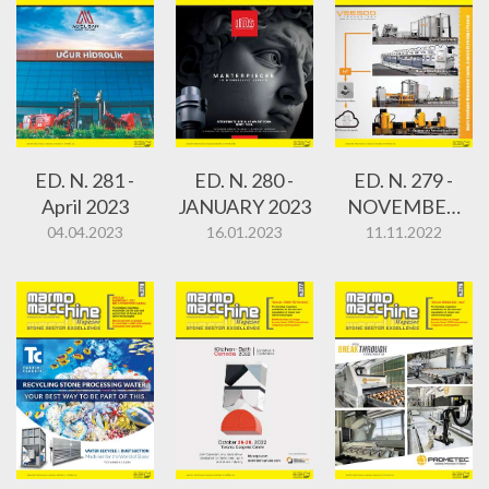
ED. N. 281 -
ED. N. 280 -
ED. N. 279 -
April 2023
JANUARY 2023
NOVEMBER
2022
04.04.2023
16.01.2023
11.11.2022