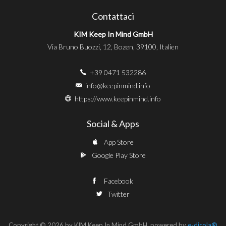
Contattaci
KIM Keep In Mind GmbH
Via Bruno Buozzi, 12, Bozen, 39100, Italien
+39 0471 532286
info@keepinmind.info
https://www.keepinmind.info
Social & Apps
App Store
Google Play Store
Facebook
Twitter
Copyright © 2026 by KIM Keep In Mind GmbH, powered by
e-dicola®