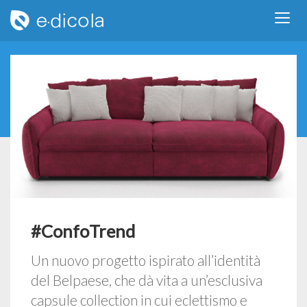
#ConfoTrend
Un nuovo progetto ispirato all’identità
del Belpaese, che dà vita a un’esclusiva
capsule collection in cui eclettismo e