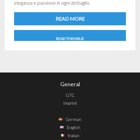
eleganza e passione in ogni dettaglio.
READ MORE
READ THIS ISSUE
General
GTC
Imprint
German
English
Italian