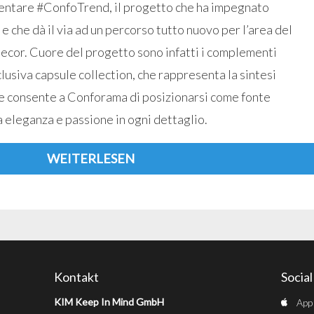
resentare #ConfoTrend, il progetto che ha impegnato
 e che dà il via ad un percorso tutto nuovo per l’area del
ecor. Cuore del progetto sono infatti i complementi
sclusiva capsule collection, che rappresenta la sintesi
n e consente a Conforama di posizionarsi come fonte
a eleganza e passione in ogni dettaglio.
WEITERLESEN
Kontakt
Socia
KIM Keep In Mind GmbH
App