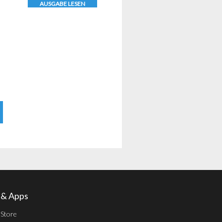
AUSGABE LESEN
l & Apps
 Store