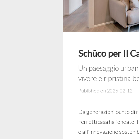
Schüco per Il C
Un paesaggio urbano
vivere e ripristina 
Published on 2025-02-12
Da generazioni punto di r
Ferretticasa ha fondato il
e all’innovazione sostenib