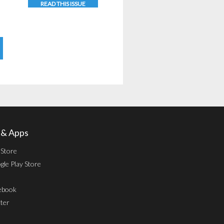
i
READ THIS ISSUE
l & Apps
 Store
le Play Store
ebook
ter