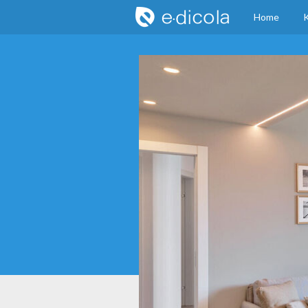
Home
K