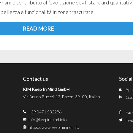
 hanno contribuito all’evoluzione degli standard qualitativ
 bellezza e funzionalità in zone trascurate.
READ MORE
Contact us
Socia
KIM Keep In Mind GmbH
App
Via Bruno Buozzi, 12, Bozen, 39100, Italien
Goog
+39 0471 532286
Fac
info@keepinmind.info
Twit
https://www.keepinmind.info