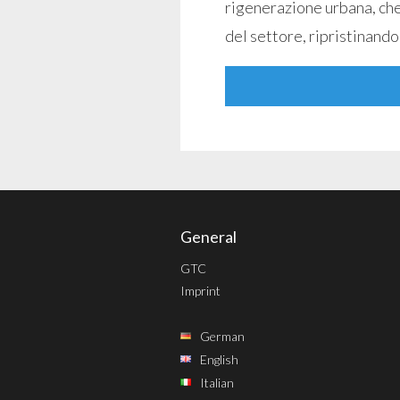
rigenerazione urbana, che
del settore, ripristinando
General
GTC
Imprint
German
English
Italian