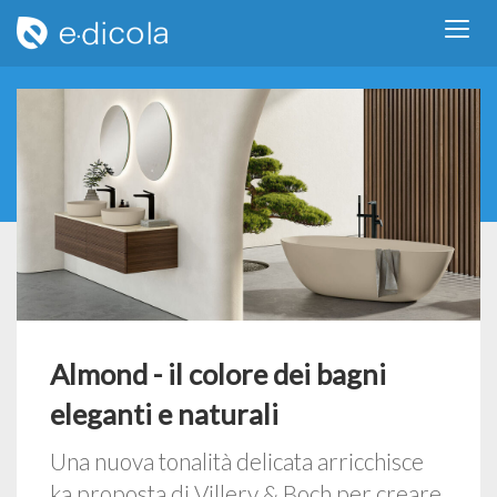
Almond - il colore dei bagni
eleganti e naturali
Una nuova tonalità delicata arricchisce
ka proposta di Villery & Boch per creare