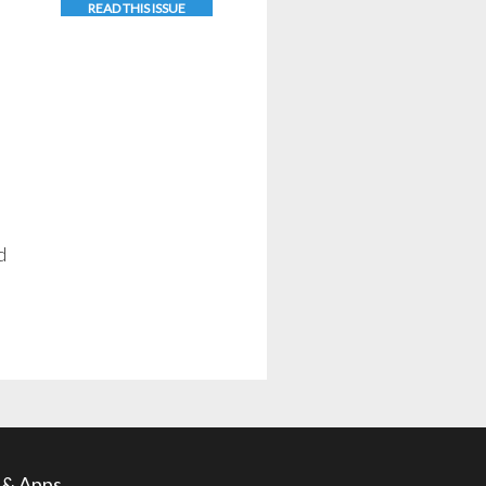
READ THIS ISSUE
d
l & Apps