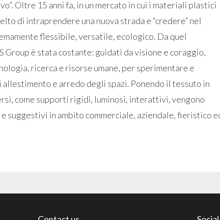
o”. Oltre 15 anni fa, in un mercato in cui i materiali plastici
elto di intraprendere una nuova strada e “credere” nel
emamente flessibile, versatile, ecologico. Da quel
Group è stata costante: guidati da visione e coraggio,
cnologia, ricerca e risorse umane, per sperimentare e
 allestimento e arredo degli spazi. Ponendo il tessuto in
rsi, come supporti rigidi, luminosi, interattivi, vengono
i e suggestivi in ambito commerciale, aziendale, fieristico e
Contact us
Socia