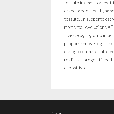
tessuto in ambito allestitiv
erano predominanti, ha sc
tessuto, un supporto estr
momento l’evoluzione ABS 
investe ogni giorno in te
proporre nuove logiche di
dialogo con materiali dive
realizzati progetti inedit
espositivo.
General