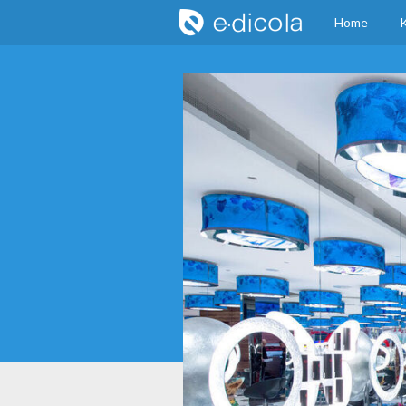
Home
K