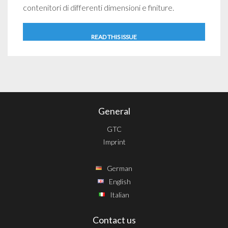
contenitori di differenti dimensioni e finiture.
READ THIS ISSUE
General
GTC
Imprint
German
English
Italian
Contact us