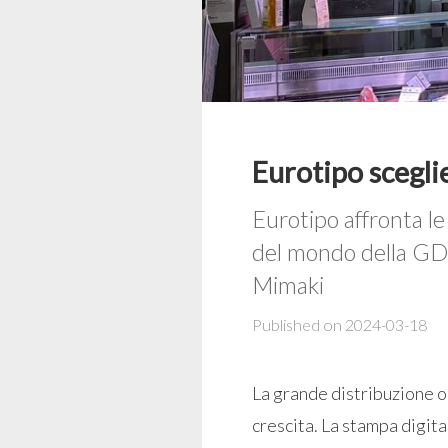
Eurotipo scegl
Eurotipo affronta le
del mondo della GDO
Mimaki
Published on 2024-03-18
La grande distribuzione o
crescita. La stampa digit