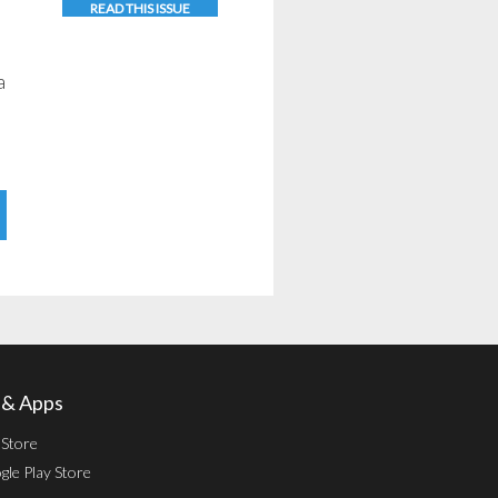
READ THIS ISSUE
a
l & Apps
 Store
le Play Store