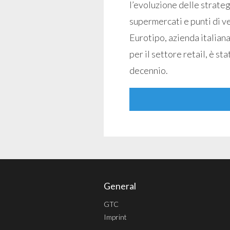
l’evoluzione delle strate
supermercati e punti di v
Eurotipo, azienda italiana
per il settore retail, è st
decennio.
General
GTC
Imprint