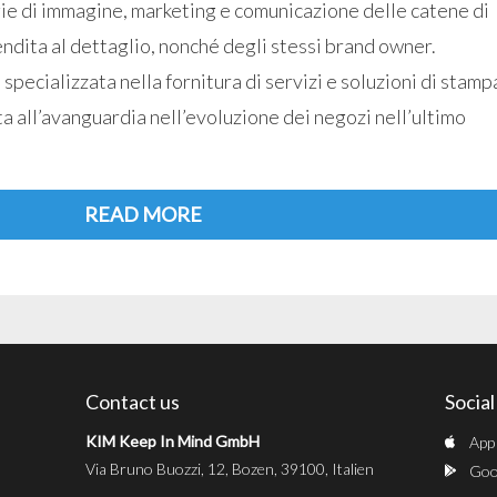
gie di immagine, marketing e comunicazione delle catene di
endita al dettaglio, nonché degli stessi brand owner.
 specializzata nella fornitura di servizi e soluzioni di stamp
ata all’avanguardia nell’evoluzione dei negozi nell’ultimo
READ MORE
Contact us
Socia
KIM Keep In Mind GmbH
App
Via Bruno Buozzi, 12, Bozen, 39100, Italien
Goog